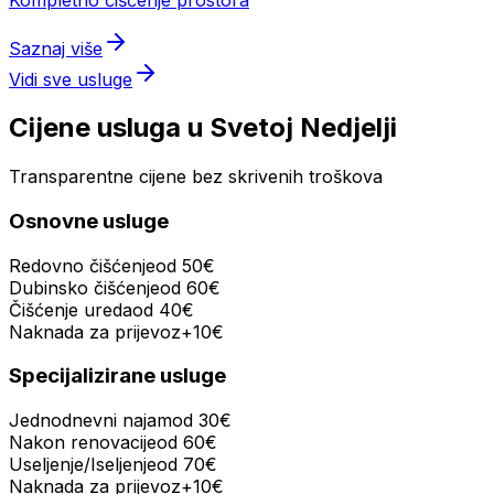
Saznaj više
Vidi sve usluge
Cijene usluga u
Svetoj Nedjelji
Transparentne cijene bez skrivenih troškova
Osnovne usluge
Redovno čišćenje
od 50€
Dubinsko čišćenje
od 60€
Čišćenje ureda
od 40€
Naknada za prijevoz
+
10
€
Specijalizirane usluge
Jednodnevni najam
od 30€
Nakon renovacije
od 60€
Useljenje/Iseljenje
od 70€
Naknada za prijevoz
+
10
€