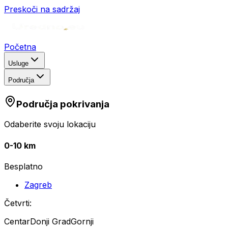
Preskoči na sadržaj
Početna
Usluge
Područja
Područja pokrivanja
Odaberite svoju lokaciju
0-10 km
Besplatno
Zagreb
Četvrti:
Centar
Donji Grad
Gornji