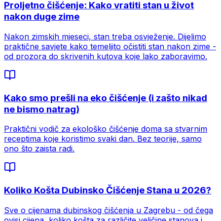
Proljetno čišćenje: Kako vratiti stan u život
nakon duge zime
Nakon zimskih mjeseci, stan treba osvježenje. Dijelimo
praktične savjete kako temeljito očistiti stan nakon zime -
od prozora do skrivenih kutova koje lako zaboravimo.
Kako smo prešli na eko čišćenje (i zašto nikad
ne bismo natrag)
Praktični vodič za ekološko čišćenje doma sa stvarnim
receptima koje koristimo svaki dan. Bez teorije, samo
ono što zaista radi.
Koliko Košta Dubinsko Čišćenje Stana u 2026?
Sve o cijenama dubinskog čišćenja u Zagrebu - od čega
ovisi cijena, koliko košta za različite veličine stanova i