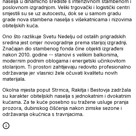
naselja u dinamično središte s intenzivnom stambenom i
poslovnom izgradnjom. Veliki trgovački i logistički centri
smjestili su se uz autocestu, dok se u samom gradu
grade nova stambena naselja s višekatnicama i nizovima
obiteljskih kuća.
Ono što razlikuje Svetu Nedelju od ostalih prigradskih
sredina jest omjer novogradnje prema starijoj izgradnji.
Značajan dio stambenog fonda čine objekti izgrađeni
nakon 2010. godine -- stanovi s velikim balkonima,
modernim podnim oblogama i energetski učinkovitom
stolarijom. Ti prostori zahtijevaju redovito profesionalno
održavanje jer vlasnici žele očuvati kvalitetu novih
materijala.
Okolna mjesta poput Strmca, Rakitja i Bestovja zadržala
su karakter obiteljskih naselja s jednokatnim i dvokatnim
kućama. Za te kuće posebno su tražene usluge pranja
prozora, dubinskog čišćenja nakon zimske sezone i
održavanja okućnica s travnjacima.