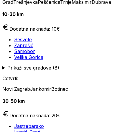
Grad
Trešnjevka
Peščenica
Trnje
Maksimir
Dubrava
10-30 km
Dodatna naknada:
10
€
Sesvete
Zaprešić
Samobor
Velika Gorica
Prikaži sve gradove (
8
)
Četvrti:
Novi Zagreb
Jankomir
Botinec
30-50 km
Dodatna naknada:
20
€
Jastrebarsko