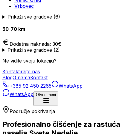
Ivanić-Grad
Vrbovec
Prikaži sve gradove (
6
)
50-70 km
Dodatna naknada:
30
€
Prikaži sve gradove (
2
)
Ne vidite svoju lokaciju?
Kontaktirajte nas
Blog
O nama
Kontakt
+385 92 450 2265
WhatsApp
WhatsApp
Otvori meni
Područje pokrivanja
Profesionalno čišćenje za rastuća
naselja Svete Nedelje