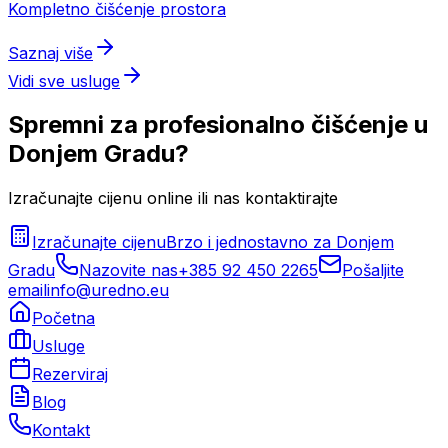
Kompletno čišćenje prostora
Saznaj više
Vidi sve usluge
Spremni za profesionalno čišćenje u
Donjem Gradu
?
Izračunajte cijenu online ili nas kontaktirajte
Izračunajte cijenu
Brzo i jednostavno za
Donjem
Gradu
Nazovite nas
+385 92 450 2265
Pošaljite
email
info@uredno.eu
Početna
Usluge
Rezerviraj
Blog
Kontakt