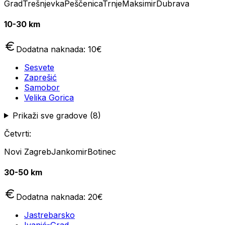
Grad
Trešnjevka
Peščenica
Trnje
Maksimir
Dubrava
10-30 km
Dodatna naknada:
10
€
Sesvete
Zaprešić
Samobor
Velika Gorica
Prikaži sve gradove (
8
)
Četvrti:
Novi Zagreb
Jankomir
Botinec
30-50 km
Dodatna naknada:
20
€
Jastrebarsko