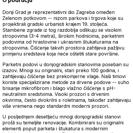
O području
Donji Grad je reprezentativni dio Zagreba omeđen
Zelenom potkovom -- nizom parkova i trgova koje su
projektirali gradski urbanisti krajem 19. stoljeća.
Stambene zgrade iz tog razdoblja odlikuju se visokim
stropovima (3-4 metra), širokim hodnicima, parketnim
podovima od hrastovine i ukrasnim štukaturama na
stropovima. Čišćenje takvih prostora zahtijeva pažljivu
primjenu sredstava koja neće oštetiti stare površine.
Parketni podovi u donjogradskim stanovima poseban su
izazov. Mnogi su originalni, stari preko 100 godina, i
zahtijevaju čišćenje bez prekomjerne vlage. Naši timovi
koriste specijalizirane metode za drvene podove -- suho
brisanje mikrofibrom i blago vlažno čišćenje s pH-
neutralnim sredstvima. Visoki prozori s drvenim
okvirima, često dvokrilni s roletnama, također zahtijevaju
više vremena nego standardni moderni prozori.
U posljednjem desetljeću mnogi donjogradski stanovi
prošli su temeljite renovacije. Kombinirani su originalni
elementi poput parketa i štukatura s modernim