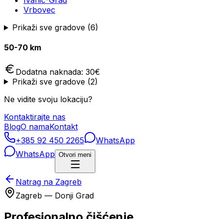
Ivanić-Grad
Vrbovec
Prikaži sve gradove (
6
)
50-70 km
Dodatna naknada:
30
€
Prikaži sve gradove (
2
)
Ne vidite svoju lokaciju?
Kontaktirajte nas
Blog
O nama
Kontakt
+385 92 450 2265
WhatsApp
WhatsApp
Otvori meni
Natrag na Zagreb
Zagreb —
Donji Grad
Profesionalno čišćenje