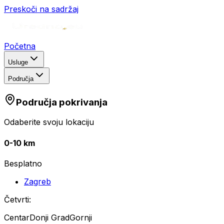
Preskoči na sadržaj
Početna
Usluge
Područja
Područja pokrivanja
Odaberite svoju lokaciju
0-10 km
Besplatno
Zagreb
Četvrti:
Centar
Donji Grad
Gornji