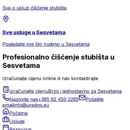
Sve o usluzi
čišćenje stubišta
Sve usluge u
Sesvetama
Pogledajte sve što nudimo u
Sesvetama
Profesionalno
čišćenje stubišta
u
Sesvetama
Izračunajte cijenu online ili nas kontaktirajte
Izračunajte cijenu
Brzo i jednostavno za
Sesvetama
Nazovite nas
+385 92 450 2265
Pošaljite
email
info@uredno.eu
Početna
Usluge
Rezerviraj