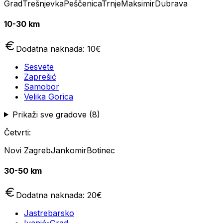
Grad
Trešnjevka
Peščenica
Trnje
Maksimir
Dubrava
10-30 km
Dodatna naknada:
10
€
Sesvete
Zaprešić
Samobor
Velika Gorica
Prikaži sve gradove (
8
)
Četvrti:
Novi Zagreb
Jankomir
Botinec
30-50 km
Dodatna naknada:
20
€
Jastrebarsko