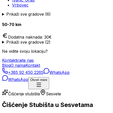
Ivanić-Grad
Vrbovec
Prikaži sve gradove (
6
)
50-70 km
Dodatna naknada:
30
€
Prikaži sve gradove (
2
)
Ne vidite svoju lokaciju?
Kontaktirajte nas
Blog
O nama
Kontakt
+385 92 450 2265
WhatsApp
WhatsApp
Otvori meni
Čišćenje stubišta
Sesvete
Čišćenje Stubišta u Sesvetama