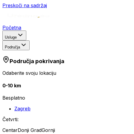
Preskoči na sadržaj
Početna
Usluge
Područja
Područja pokrivanja
Odaberite svoju lokaciju
0-10 km
Besplatno
Zagreb
Četvrti:
Centar
Donji Grad
Gornji