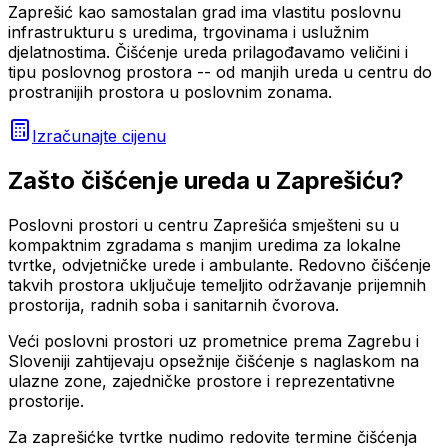
Zaprešić kao samostalan grad ima vlastitu poslovnu
infrastrukturu s uredima, trgovinama i uslužnim
djelatnostima. Čišćenje ureda prilagođavamo veličini i
tipu poslovnog prostora -- od manjih ureda u centru do
prostranijih prostora u poslovnim zonama.
Izračunajte cijenu
Zašto
čišćenje ureda
u
Zaprešiću
?
Poslovni prostori u centru Zaprešića smješteni su u
kompaktnim zgradama s manjim uredima za lokalne
tvrtke, odvjetničke urede i ambulante. Redovno čišćenje
takvih prostora uključuje temeljito održavanje prijemnih
prostorija, radnih soba i sanitarnih čvorova.
Veći poslovni prostori uz prometnice prema Zagrebu i
Sloveniji zahtijevaju opsežnije čišćenje s naglaskom na
ulazne zone, zajedničke prostore i reprezentativne
prostorije.
Za zaprešićke tvrtke nudimo redovite termine čišćenja