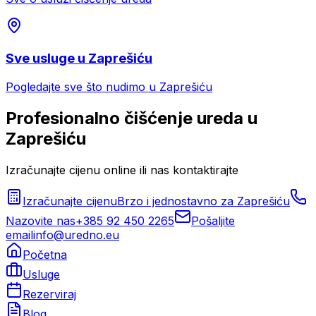
Sve usluge u
Zaprešiću
Pogledajte sve što nudimo u
Zaprešiću
Profesionalno
čišćenje ureda
u
Zaprešiću
Izračunajte cijenu online ili nas kontaktirajte
Izračunajte cijenu
Brzo i jednostavno za
Zaprešiću
Nazovite nas
+385 92 450 2265
Pošaljite
email
info@uredno.eu
Početna
Usluge
Rezerviraj
Blog