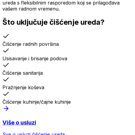
ureda s fleksibilnim rasporedom koji se prilagođava
vašem radnom vremenu.
Što uključuje
čišćenje ureda
?
Čišćenje radnih površina
Usisavanje i brisanje podova
Čišćenje sanitarija
Pražnjenje koševa
Čišćenje kuhinje/čajne kuhinje
Više o usluzi
Sve o usluzi
čišćenje ureda