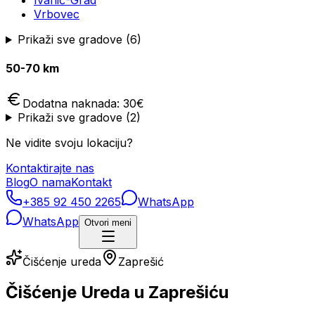
Ivanić-Grad
Vrbovec
Prikaži sve gradove (
6
)
50-70 km
Dodatna naknada:
30
€
Prikaži sve gradove (
2
)
Ne vidite svoju lokaciju?
Kontaktirajte nas
Blog
O nama
Kontakt
+385 92 450 2265
WhatsApp
WhatsApp
Otvori meni
Čišćenje ureda
Zaprešić
Čišćenje Ureda u Zaprešiću