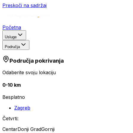
Preskoči na sadržaj
Početna
Usluge
Područja
Područja pokrivanja
Odaberite svoju lokaciju
0-10 km
Besplatno
Zagreb
Četvrti:
Centar
Donji Grad
Gornji