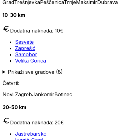
Grad
Trešnjevka
Peščenica
Trnje
Maksimir
Dubrava
10-30 km
Dodatna naknada:
10
€
Sesvete
Zaprešić
Samobor
Velika Gorica
Prikaži sve gradove (
8
)
Četvrti:
Novi Zagreb
Jankomir
Botinec
30-50 km
Dodatna naknada:
20
€
Jastrebarsko