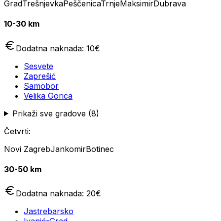
Grad
Trešnjevka
Peščenica
Trnje
Maksimir
Dubrava
10-30 km
Dodatna naknada:
10
€
Sesvete
Zaprešić
Samobor
Velika Gorica
Prikaži sve gradove (
8
)
Četvrti:
Novi Zagreb
Jankomir
Botinec
30-50 km
Dodatna naknada:
20
€
Jastrebarsko