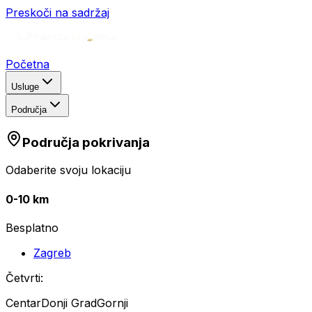
Preskoči na sadržaj
Početna
Usluge
Područja
Područja pokrivanja
Odaberite svoju lokaciju
0-10 km
Besplatno
Zagreb
Četvrti:
Centar
Donji Grad
Gornji