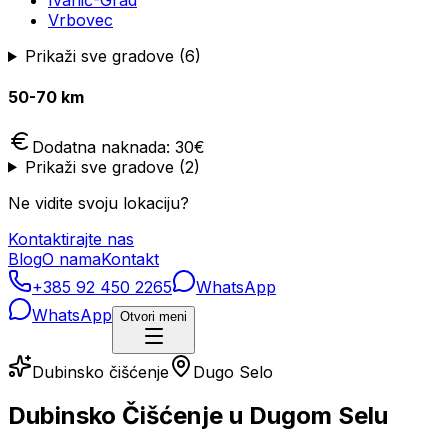
Ivanić-Grad
Vrbovec
Prikaži sve gradove (
6
)
50-70 km
Dodatna naknada:
30
€
Prikaži sve gradove (
2
)
Ne vidite svoju lokaciju?
Kontaktirajte nas
Blog
O nama
Kontakt
+385 92 450 2265
WhatsApp
WhatsApp
Otvori meni
Dubinsko čišćenje
Dugo Selo
Dubinsko Čišćenje u Dugom Selu