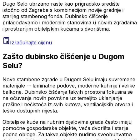
Dugo Selo ubrzano raste kao prigradsko središte
istočno od Zagreba s kombinacijom novije gradnje i
starijeg stambenog fonda. Dubinsko čišćenje
prilagođavamo i modernim stanovima u novim zgradama
i prostranijim obiteljskim kućama s dvorištima.
Izračunajte cijenu
Zašto
dubinsko čišćenje
u
Dugom
Selu
?
Nove stambene zgrade u Dugom Selu imaju suvremene
materijale -- laminatne podove, moderne kuhinje i velike
balkone. Dubinsko čišćenje takvih prostora fokusira se
na očuvanje novih površina uz temeljito uklanjanje
prašine i nečistoća iz svih kutova, ventilacijskih otvora i
teško dostupnih mjesta.
Obiteljske kuće na rubnim dijelovima grada često imaju
pomoćne gospodarske objekte, veća dvorišta i starije
podne obloge. Za takve objekte nudimo sveobuhvatno