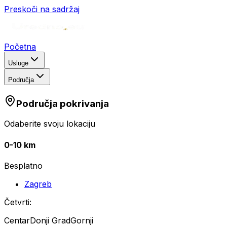
Preskoči na sadržaj
Početna
Usluge
Područja
Područja pokrivanja
Odaberite svoju lokaciju
0-10 km
Besplatno
Zagreb
Četvrti:
Centar
Donji Grad
Gornji