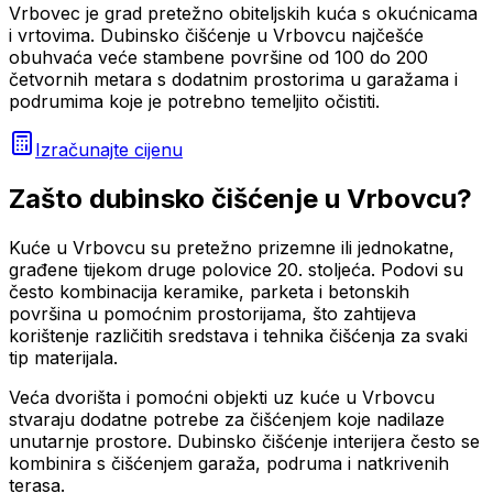
Vrbovec je grad pretežno obiteljskih kuća s okućnicama
i vrtovima. Dubinsko čišćenje u Vrbovcu najčešće
obuhvaća veće stambene površine od 100 do 200
četvornih metara s dodatnim prostorima u garažama i
podrumima koje je potrebno temeljito očistiti.
Izračunajte cijenu
Zašto
dubinsko čišćenje
u
Vrbovcu
?
Kuće u Vrbovcu su pretežno prizemne ili jednokatne,
građene tijekom druge polovice 20. stoljeća. Podovi su
često kombinacija keramike, parketa i betonskih
površina u pomoćnim prostorijama, što zahtijeva
korištenje različitih sredstava i tehnika čišćenja za svaki
tip materijala.
Veća dvorišta i pomoćni objekti uz kuće u Vrbovcu
stvaraju dodatne potrebe za čišćenjem koje nadilaze
unutarnje prostore. Dubinsko čišćenje interijera često se
kombinira s čišćenjem garaža, podruma i natkrivenih
terasa.