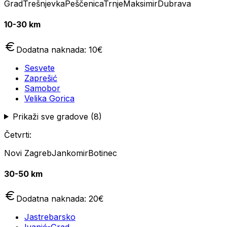
Grad
Trešnjevka
Peščenica
Trnje
Maksimir
Dubrava
10-30 km
Dodatna naknada:
10
€
Sesvete
Zaprešić
Samobor
Velika Gorica
Prikaži sve gradove (
8
)
Četvrti:
Novi Zagreb
Jankomir
Botinec
30-50 km
Dodatna naknada:
20
€
Jastrebarsko