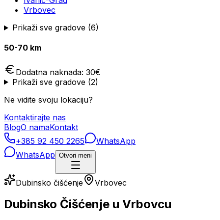
Ivanić-Grad
Vrbovec
Prikaži sve gradove (
6
)
50-70 km
Dodatna naknada:
30
€
Prikaži sve gradove (
2
)
Ne vidite svoju lokaciju?
Kontaktirajte nas
Blog
O nama
Kontakt
+385 92 450 2265
WhatsApp
WhatsApp
Otvori meni
Dubinsko čišćenje
Vrbovec
Dubinsko Čišćenje u Vrbovcu