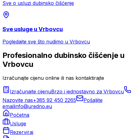
Sve o usluzi
dubinsko čišćenje
Sve usluge u
Vrbovcu
Pogledajte sve što nudimo u
Vrbovcu
Profesionalno
dubinsko čišćenje
u
Vrbovcu
Izračunajte cijenu online ili nas kontaktirajte
Izračunajte cijenu
Brzo i jednostavno za
Vrbovcu
Nazovite nas
+385 92 450 2265
Pošaljite
email
info@uredno.eu
Početna
Usluge
Rezerviraj