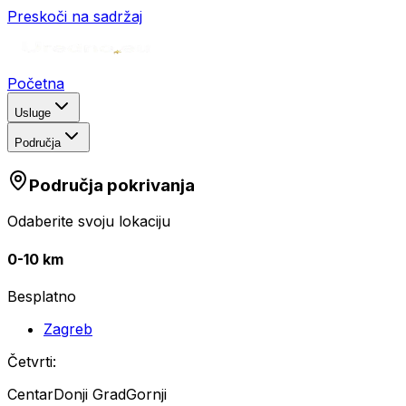
Preskoči na sadržaj
Početna
Usluge
Područja
Područja pokrivanja
Odaberite svoju lokaciju
0-10 km
Besplatno
Zagreb
Četvrti:
Centar
Donji Grad
Gornji