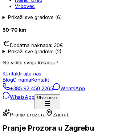
Ivanić-Grad
Vrbovec
Prikaži sve gradove (
6
)
50-70 km
Dodatna naknada:
30
€
Prikaži sve gradove (
2
)
Ne vidite svoju lokaciju?
Kontaktirajte nas
Blog
O nama
Kontakt
+385 92 450 2265
WhatsApp
WhatsApp
Otvori meni
Pranje prozora
Zagreb
Pranje Prozora u Zagrebu