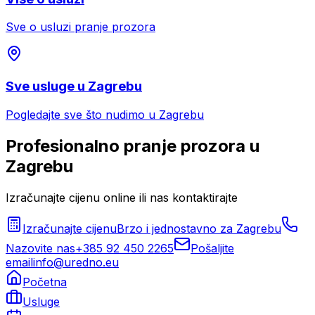
Sve o usluzi
pranje prozora
Sve usluge u
Zagrebu
Pogledajte sve što nudimo u
Zagrebu
Profesionalno
pranje prozora
u
Zagrebu
Izračunajte cijenu online ili nas kontaktirajte
Izračunajte cijenu
Brzo i jednostavno za
Zagrebu
Nazovite nas
+385 92 450 2265
Pošaljite
email
info@uredno.eu
Početna
Usluge