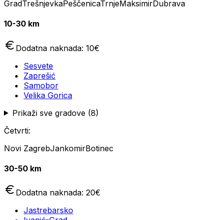
Grad
Trešnjevka
Peščenica
Trnje
Maksimir
Dubrava
10-30 km
Dodatna naknada:
10
€
Sesvete
Zaprešić
Samobor
Velika Gorica
Prikaži sve gradove (
8
)
Četvrti:
Novi Zagreb
Jankomir
Botinec
30-50 km
Dodatna naknada:
20
€
Jastrebarsko