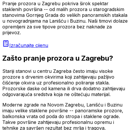
Pranje prozora u Zagrebu pokriva širok spektar
staklenih površina -- od malih prozora u starogradskim
stanovima Gornjeg Grada do velikih panoramskih stakala
u novogradnjama na Lanišću i Buzinu. Naši timovi dolaze
opremljeni za sve tipove prozora bez naknade za
prijevoz.
Izračunajte cijenu
Zašto
pranje prozora
u
Zagrebu
?
Stariji stanovi u centru Zagreba često imaju visoke
prozore s drvenim okvirima koji zahtijevaju pažljivo
čišćenje okvira uz profesionalno poliranje stakla.
Prozorske daske od kamena ili drva dodatno zahtijevaju
odgovarajuća sredstva koja ne oštećuju materijal.
Moderne zgrade na Novom Zagrebu, Lanišću i Buzinu
imaju velike staklene površine -- panoramske prozore,
balkonska vrata od poda do stropa i staklene ograde.
Takve površine zahtijevaju profesionalnu opremu i
tehnike za savršen rezultat bez mrlja i tragova.