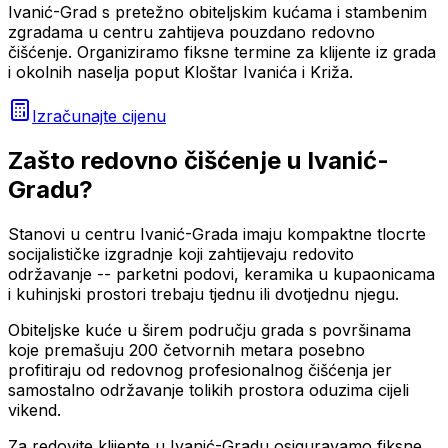
Ivanić-Grad s pretežno obiteljskim kućama i stambenim
zgradama u centru zahtijeva pouzdano redovno
čišćenje. Organiziramo fiksne termine za klijente iz grada
i okolnih naselja poput Kloštar Ivanića i Križa.
Izračunajte cijenu
Zašto
redovno čišćenje
u
Ivanić-
Gradu
?
Stanovi u centru Ivanić-Grada imaju kompaktne tlocrte
socijalističke izgradnje koji zahtijevaju redovito
održavanje -- parketni podovi, keramika u kupaonicama
i kuhinjski prostori trebaju tjednu ili dvotjednu njegu.
Obiteljske kuće u širem području grada s površinama
koje premašuju 200 četvornih metara posebno
profitiraju od redovnog profesionalnog čišćenja jer
samostalno održavanje tolikih prostora oduzima cijeli
vikend.
Za redovite klijente u Ivanić-Gradu osiguravamo fiksne