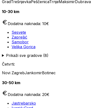
Grad
Trešnjevka
Peščenica
Trnje
Maksimir
Dubrava
10-30 km
Dodatna naknada:
10
€
Sesvete
Zaprešić
Samobor
Velika Gorica
Prikaži sve gradove (
8
)
Četvrti:
Novi Zagreb
Jankomir
Botinec
30-50 km
Dodatna naknada:
20
€
Jastrebarsko