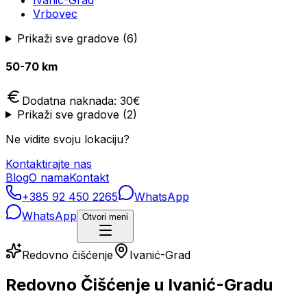
Ivanić-Grad
Vrbovec
Prikaži sve gradove (
6
)
50-70 km
Dodatna naknada:
30
€
Prikaži sve gradove (
2
)
Ne vidite svoju lokaciju?
Kontaktirajte nas
Blog
O nama
Kontakt
+385 92 450 2265
WhatsApp
WhatsApp
Otvori meni
Redovno čišćenje
Ivanić-Grad
Redovno Čišćenje u Ivanić-Gradu