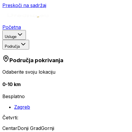
Preskoči na sadržaj
Početna
Usluge
Područja
Područja pokrivanja
Odaberite svoju lokaciju
0-10 km
Besplatno
Zagreb
Četvrti:
Centar
Donji Grad
Gornji