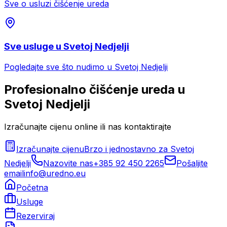
Sve o usluzi
čišćenje ureda
Sve usluge u
Svetoj Nedjelji
Pogledajte sve što nudimo u
Svetoj Nedjelji
Profesionalno
čišćenje ureda
u
Svetoj Nedjelji
Izračunajte cijenu online ili nas kontaktirajte
Izračunajte cijenu
Brzo i jednostavno za
Svetoj
Nedjelji
Nazovite nas
+385 92 450 2265
Pošaljite
email
info@uredno.eu
Početna
Usluge
Rezerviraj