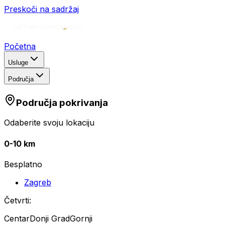
Preskoči na sadržaj
Početna
Usluge
Područja
Područja pokrivanja
Odaberite svoju lokaciju
0-10 km
Besplatno
Zagreb
Četvrti:
Centar
Donji Grad
Gornji