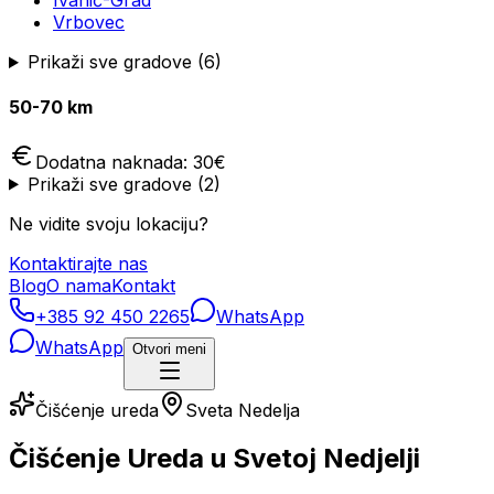
Ivanić-Grad
Vrbovec
Prikaži sve gradove (
6
)
50-70 km
Dodatna naknada:
30
€
Prikaži sve gradove (
2
)
Ne vidite svoju lokaciju?
Kontaktirajte nas
Blog
O nama
Kontakt
+385 92 450 2265
WhatsApp
WhatsApp
Otvori meni
Čišćenje ureda
Sveta Nedelja
Čišćenje Ureda u Svetoj Nedjelji