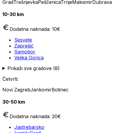
Grad
Trešnjevka
Peščenica
Trnje
Maksimir
Dubrava
10-30 km
Dodatna naknada:
10
€
Sesvete
Zaprešić
Samobor
Velika Gorica
Prikaži sve gradove (
8
)
Četvrti:
Novi Zagreb
Jankomir
Botinec
30-50 km
Dodatna naknada:
20
€
Jastrebarsko