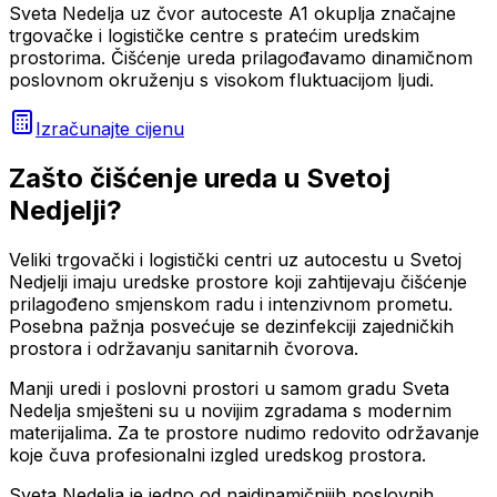
Sveta Nedelja uz čvor autoceste A1 okuplja značajne
trgovačke i logističke centre s pratećim uredskim
prostorima. Čišćenje ureda prilagođavamo dinamičnom
poslovnom okruženju s visokom fluktuacijom ljudi.
Izračunajte cijenu
Zašto
čišćenje ureda
u
Svetoj
Nedjelji
?
Veliki trgovački i logistički centri uz autocestu u Svetoj
Nedjelji imaju uredske prostore koji zahtijevaju čišćenje
prilagođeno smjenskom radu i intenzivnom prometu.
Posebna pažnja posvećuje se dezinfekciji zajedničkih
prostora i održavanju sanitarnih čvorova.
Manji uredi i poslovni prostori u samom gradu Sveta
Nedelja smješteni su u novijim zgradama s modernim
materijalima. Za te prostore nudimo redovito održavanje
koje čuva profesionalni izgled uredskog prostora.
Sveta Nedelja je jedno od najdinamičnijih poslovnih