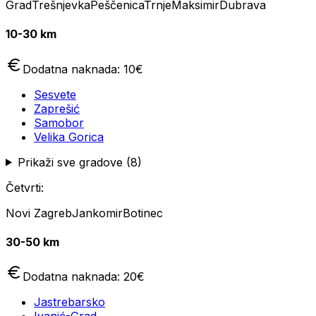
Grad
Trešnjevka
Peščenica
Trnje
Maksimir
Dubrava
10-30 km
Dodatna naknada:
10
€
Sesvete
Zaprešić
Samobor
Velika Gorica
Prikaži sve gradove (
8
)
Četvrti:
Novi Zagreb
Jankomir
Botinec
30-50 km
Dodatna naknada:
20
€
Jastrebarsko