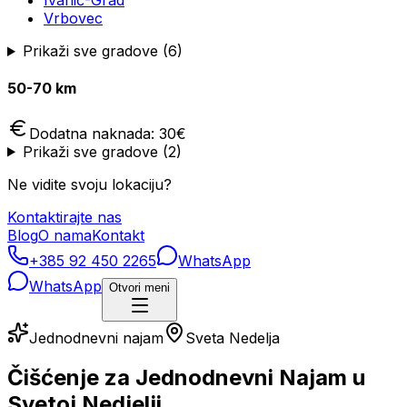
Ivanić-Grad
Vrbovec
Prikaži sve gradove (
6
)
50-70 km
Dodatna naknada:
30
€
Prikaži sve gradove (
2
)
Ne vidite svoju lokaciju?
Kontaktirajte nas
Blog
O nama
Kontakt
+385 92 450 2265
WhatsApp
WhatsApp
Otvori meni
Jednodnevni najam
Sveta Nedelja
Čišćenje za Jednodnevni Najam u
Svetoj Nedjelji