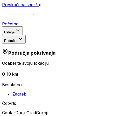
Preskoči na sadržaj
Početna
Usluge
Područja
Područja pokrivanja
Odaberite svoju lokaciju
0-10 km
Besplatno
Zagreb
Četvrti:
Centar
Donji Grad
Gornji