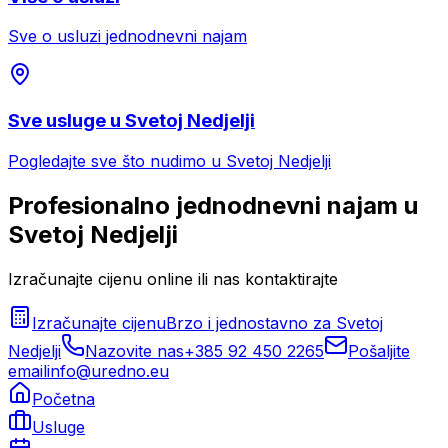
Sve o usluzi
jednodnevni najam
Sve usluge u
Svetoj Nedjelji
Pogledajte sve što nudimo u
Svetoj Nedjelji
Profesionalno
jednodnevni najam
u
Svetoj Nedjelji
Izračunajte cijenu online ili nas kontaktirajte
Izračunajte cijenu
Brzo i jednostavno za
Svetoj
Nedjelji
Nazovite nas
+385 92 450 2265
Pošaljite
email
info@uredno.eu
Početna
Usluge